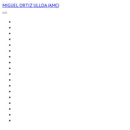
MIGUEL ORTIZ ULLOA (AMC)
HOME
FOTO
REAL ESTATE
SPOT
TABLE TOP
AIR
VR/360
CINEFOTO FICCIÓN
CINEFOTO DOCUMENTAL
TV
VIDEOCLIP
BLOG
DOWNLOADS
AMC
ARRI
ZEISS
SONY
KODAK